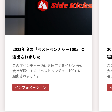
2021年度の『ベストベンチャー100』に
2
選出されました
選
この度ベンチャー通信を運営するイシン株式
こ
会社が提供する「ベストベンチャー100」に
会
選出されました。…
選
インフォメーション