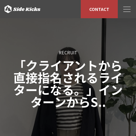
CONTACT
RECRUIT
「クライアントから
直接指名されるライ
ターになる。」イン
ターンからS..