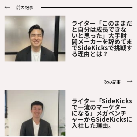
前の記事
ライター
「このままだ
と自分は成長できな
いと思った」大手財
閥メーカーを辞めてま
でSideKicksで挑戦す
る理由とは？
次の記事
ライター
「SideKicks
で一流のマーケター
になる」メガベンチ
ャーからSideKicksに
入社した理由。