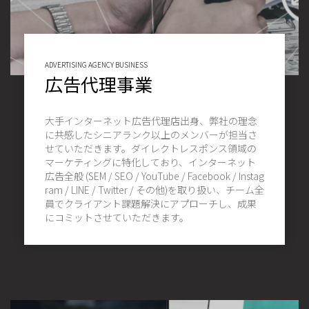
ADVERTISING AGENCY BUSINESS
広告代理事業
大手インターネット広告代理店出身、弊社の理念
に共感したシニアランク以上のメンバーが担当さ
せていただきます。ダイレクトレスポンス領域の
マーケティングに特化しており、インターネット
広告全般 (SEM / SEO / YouTube / Facebook / Instag
ram / LINE / Twitter / その他)を取り扱い、チーム全
員でクライアント課題解決にアプローチし、成果
にコミットさせていただきます。