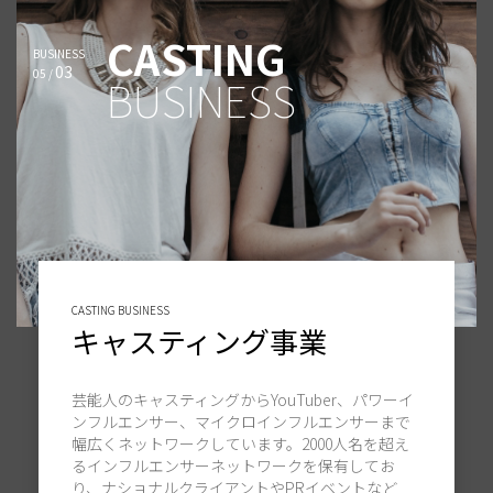
CASTING
BUSINESS
03
05 /
BUSINESS
CASTING BUSINESS
キャスティング事業
芸能人のキャスティングからYouTuber、パワーイ
ンフルエンサー、マイクロインフルエンサーまで
幅広くネットワークしています。2000人名を超え
るインフルエンサーネットワークを保有してお
り、ナショナルクライアントやPRイベントなど