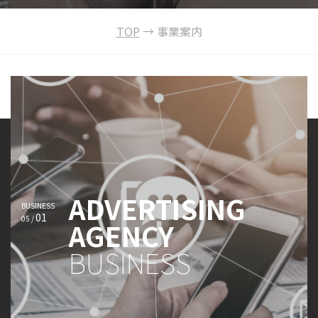
TOP
→
事業案内
ADVERTISING
BUSINESS
01
05 /
AGENCY
BUSINESS