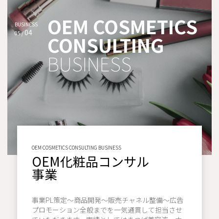
OEM COSMETICS
BUSINESS
04
05 /
CONSULTING
BUSINESS
OEM COSMETICS CONSULTING BUSINESS
OEM化粧品コンサル
事業
事業PL策定～商品開発～販売チャネル整備～広告
プロモーション全般までを一気通貫して担当させ